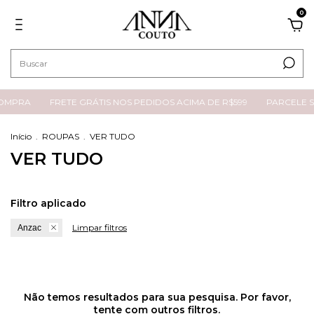
0
COMPRA
FRETE GRÁTIS NOS PEDIDOS ACIMA DE R$599
PARCELE S
Início
.
ROUPAS
.
VER TUDO
VER TUDO
Filtro aplicado
Limpar filtros
Anzac
Não temos resultados para sua pesquisa. Por favor,
tente com outros filtros.