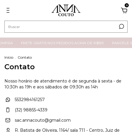
0
COMPRA
FRETE GRÁTIS NOS PEDIDOS ACIMA DE R$599
PARCELE S
Início
.
Contato
Contato
Nosso horário de atendimento é de segunda à sexta - de
10:30h as 19h e aos sábados de 09:30h as 14h
5532984161257
(32) 98855-4339
sac.annacouto@gmail.com
R. Batista de Oliveira, 1164/ sala 711 - Centro, Juiz de