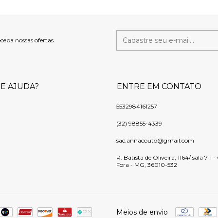
eceba nossas ofertas.
DE AJUDA?
ENTRE EM CONTATO
5532984161257
(32) 98855-4339
sac.annacouto@gmail.com
R. Batista de Oliveira, 1164/ sala 711 
Fora - MG, 36010-532
Meios de envio