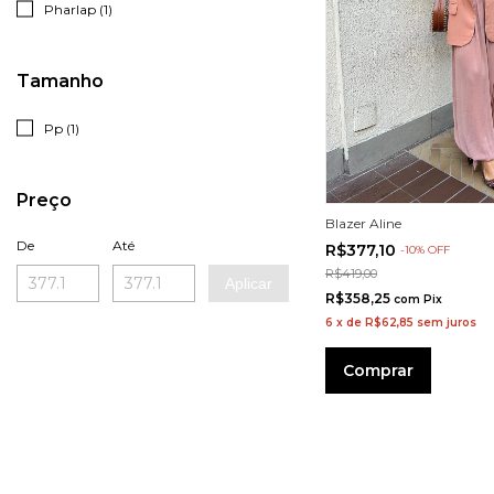
Pharlap (1)
Tamanho
Pp (1)
Preço
Blazer Aline
De
Até
R$377,10
-
10
%
OFF
R$419,00
Aplicar
R$358,25
com
Pix
6
x
de
R$62,85
sem juros
Comprar