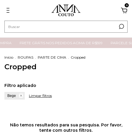
0
OMPRA
FRETE GRÁTIS NOS PEDIDOS ACIMA DE R$599
PARCELE SU
Início
.
ROUPAS
.
PARTE DE CIMA
.
Cropped
Cropped
Filtro aplicado
Limpar filtros
Bege
Não temos resultados para sua pesquisa. Por favor,
tente com outros filtros.