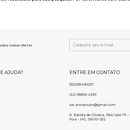
eceba nossas ofertas.
DE AJUDA?
ENTRE EM CONTATO
5532984161257
(32) 98855-4339
sac.annacouto@gmail.com
R. Batista de Oliveira, 1164/ sala 711 
Fora - MG, 36010-532