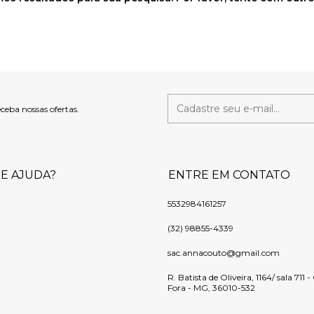
eceba nossas ofertas.
DE AJUDA?
ENTRE EM CONTATO
5532984161257
(32) 98855-4339
sac.annacouto@gmail.com
R. Batista de Oliveira, 1164/ sala 711 
Fora - MG, 36010-532