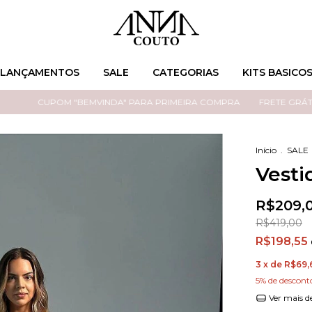
LANÇAMENTOS
SALE
CATEGORIAS
KITS BASICO
CUPOM "BEMVINDA" PARA PRIMEIRA COMPRA
FRETE GRÁTIS NOS
Início
.
SALE
Vesti
R$209,
R$419,00
R$198,55
3
x de
R$69,
5% de descont
Ver mais d