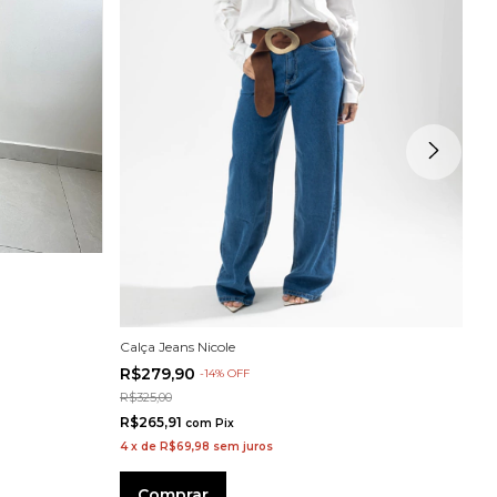
3
Calça Jeans Nicole
Ca
R$279,90
-
14
%
OFF
R
R$325,00
R$
R$265,91
com
Pix
R$
4
x
de
R$69,98
sem juros
3
Comprar