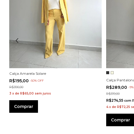
Calça Amarela Solare
Calça Pantalona
R$195,00
-
50
%
OFF
R$289,00
R$390,00
-
9
3
x
de
R$65,00
sem juros
R$319,00
R$274,55
com
P
Comprar
4
x
de
R$72,25
s
Comprar