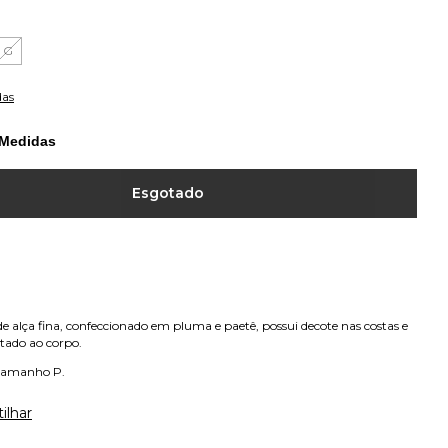
G
das
 Medidas
de alça fina, confeccionado em pluma e paetê, possui decote nas costas e
tado ao corpo.
 tamanho P.
ilhar