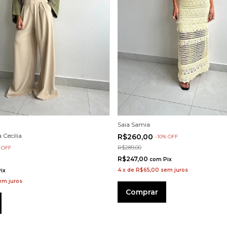
Saia Samia
 Cecilia
R$260,00
-
10
%
OFF
R$289,00
%
OFF
R$247,00
com
Pix
4
x
de
R$65,00
sem juros
ix
em juros
Comprar