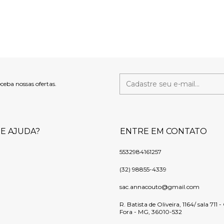
eceba nossas ofertas.
DE AJUDA?
ENTRE EM CONTATO
5532984161257
(32) 98855-4339
sac.annacouto@gmail.com
R. Batista de Oliveira, 1164/ sala 711 
Fora - MG, 36010-532