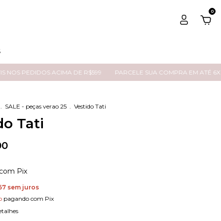
0
S
 PEDIDOS ACIMA DE R$599
PARCELE SUA COMPRA EM ATÉ 6X SEM 
.
SALE - peças verao 25
.
Vestido Tati
do Tati
00
com
Pix
67
sem juros
o
pagando com Pix
etalhes