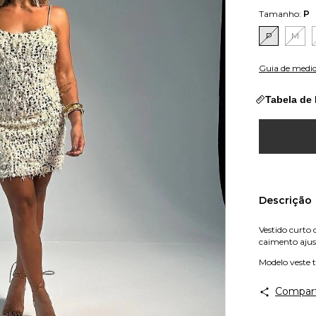
Tamanho:
P
P
M
Guia de medi
Tabela de
Descrição
Vestido curto 
caimento ajus
Modelo veste
Compart