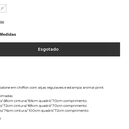
P
das
 Medidas
 balone em chiffon com alças regulaveis e estampa animal print.
ximadas:
o/ 68cm cintura/ 86cm quadril/ 70cm comprimento
o/ 72cm cintura/ 88cm quadril/ 70cm comprimento
o/ 76cm cintura/ 100cm quadril/ 72cm comprimento
 P