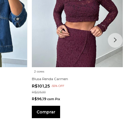
2 cores
Sa
Blusa Renda Carmen
R
R$101,25
R$
-
55
%
OFF
R$225,00
R$
R$96,19
4
com
Pix
Comprar