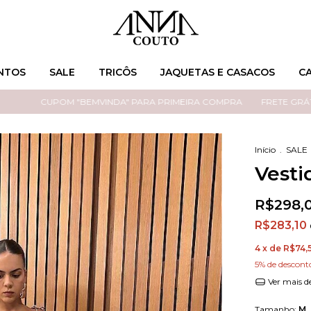
NTOS
SALE
TRICÔS
JAQUETAS E CASACOS
C
CUPOM "BEMVINDA" PARA PRIMEIRA COMPRA
FRETE GRÁTIS NOS 
Início
.
SALE
Vesti
R$298,
R$283,10
4
x de
R$74,
5% de descont
Ver mais d
Tamanho:
M