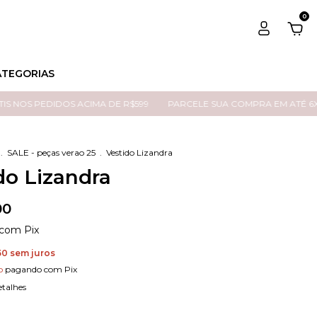
0
ATEGORIAS
PEDIDOS ACIMA DE R$599
PARCELE SUA COMPRA EM ATÉ 6X SEM J
.
SALE - peças verao 25
.
Vestido Lizandra
do Lizandra
00
com
Pix
50
sem juros
o
pagando com Pix
etalhes