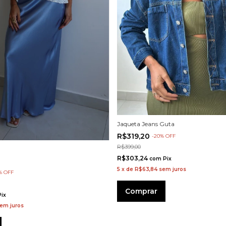
Jaqueta Jeans Guta
R$319,20
-
20
%
OFF
R$399,00
R$303,24
com
Pix
5
x
de
R$63,84
sem juros
%
OFF
Comprar
Pix
em juros