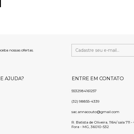
eceba nossas ofertas.
DE AJUDA?
ENTRE EM CONTATO
5532984161257
(32) 98855-4339
sac.annacouto@gmail.com
R. Batista de Oliveira, 1164/ sala 711 
Fora - MG, 36010-532