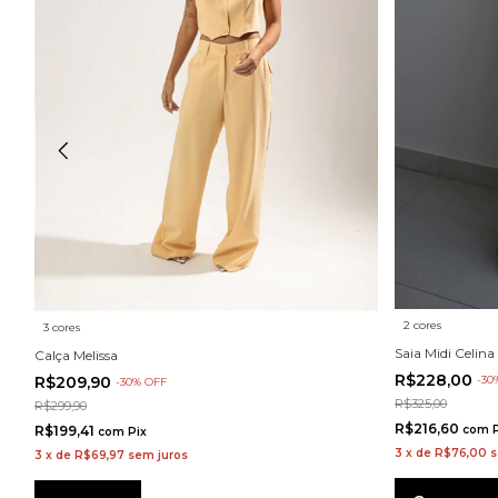
2 cores
3 cores
Saia Midi Celina
Calça Melissa
R$228,00
R$209,90
-
30
-
30
%
OFF
R$325,00
R$299,90
R$216,60
R$199,41
com
com
Pix
3
x
de
R$76,00
s
3
x
de
R$69,97
sem juros