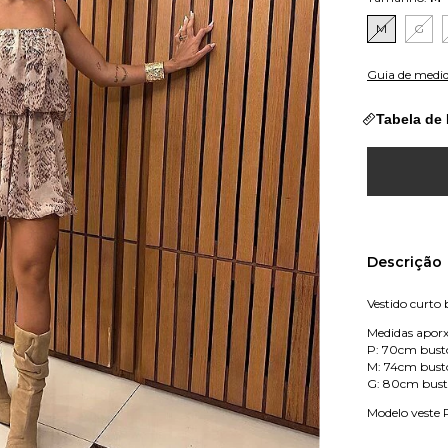
M
G
Guia de medi
Tabela de
Descrição
Vestido curto
Medidas apor
P: 70cm bust
M: 74cm bust
G: 80cm bust
Modelo veste