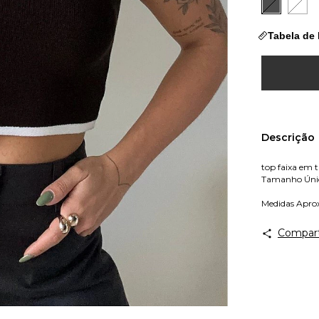
Tabela de
Descrição
top faixa em t
Tamanho Úni
Medidas Apro
Compart