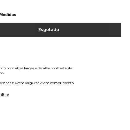
 Medidas
ricô com alças largas e detalhe contrastante
co
ximadas: 62cm largura/ 23cm comprimento
ilhar