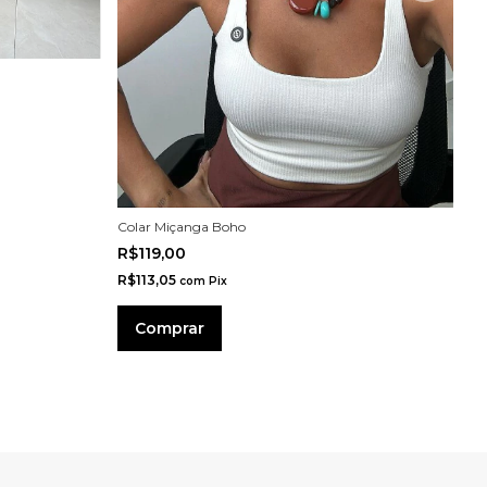
Ja
R
R$
R$
Colar Miçanga Boho
3
R$119,00
R$113,05
com
Pix