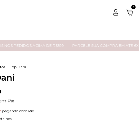
0
S
EDIDOS ACIMA DE R$599
PARCELE SUA COMPRA EM ATÉ 6X SEM JU
tos
.
Top Dani
ani
0
om
Pix
o
pagando com Pix
etalhes