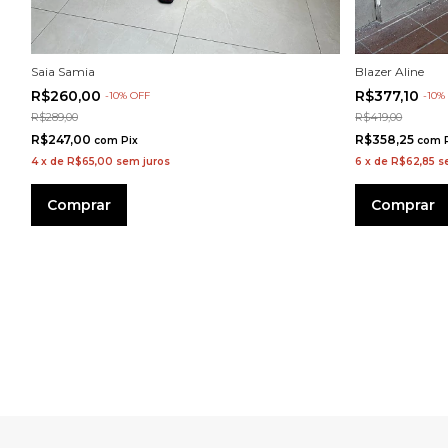
Saia Samia
Blazer Aline
R$260,00
R$377,10
-
10
%
OFF
-
10
R$289,00
R$419,00
R$247,00
R$358,25
com
Pix
com
4
x
de
R$65,00
sem juros
6
x
de
R$62,85
s
Comprar
Comprar