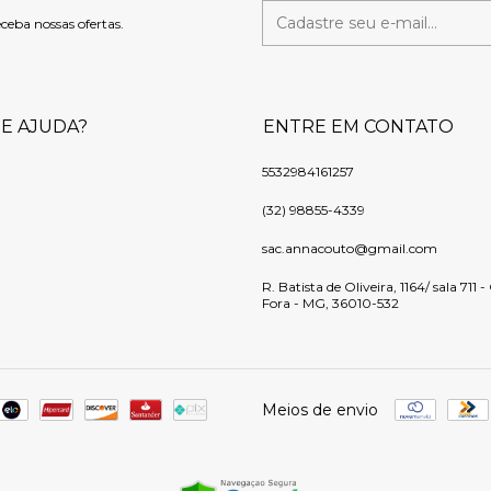
eceba nossas ofertas.
DE AJUDA?
ENTRE EM CONTATO
5532984161257
(32) 98855-4339
sac.annacouto@gmail.com
R. Batista de Oliveira, 1164/ sala 711 
Fora - MG, 36010-532
Meios de envio