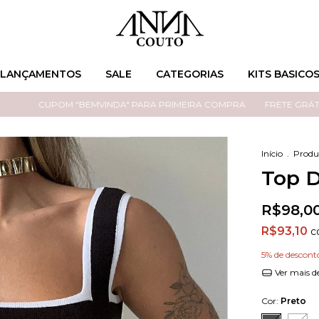
LANÇAMENTOS
SALE
CATEGORIAS
KITS BASICO
CUPOM "BEMVINDA" PARA PRIMEIRA COMPRA
FRETE GRÁTIS NOS P
Início
.
Produ
Top D
R$98,0
R$93,10
c
5% de descont
Ver mais d
Cor:
Preto