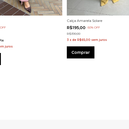
Calça Amarela Solare
R$195,00
%
OFF
-
50
%
OFF
R$390,00
3
x
de
R$65,00
sem juros
Pix
em juros
Comprar