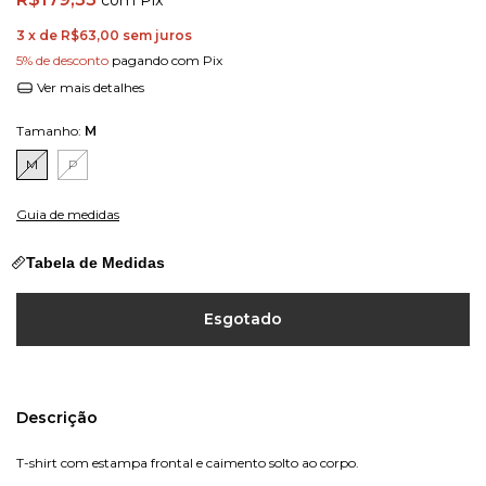
com
Pix
3
x de
R$63,00
sem juros
5% de desconto
pagando com Pix
Ver mais detalhes
Tamanho:
M
M
P
Guia de medidas
Tabela de Medidas
Descrição
T-shirt com estampa frontal e caimento solto ao corpo.