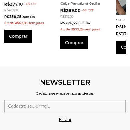
Calça Pantalona Cecilia
R$377,10
-
10
%
OFF
R$289,00
R$419,00
-
9
%
OFF
R$358,25
R$319,00
com
Pix
Colar M
R$274,55
6
x
de
R$62,85
sem juros
com
Pix
R$119
4
x
de
R$72,25
sem juros
R$113,
Comprar
Comprar
NEWSLETTER
Cadastre-se e receba nossas ofertas.