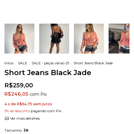
Início
.
SALE
.
SALE - peças verao 25
.
Short Jeans Black Jade
Short Jeans Black Jade
R$259,00
R$246,05
com
Pix
4
x de
R$64,75
sem juros
5% de desconto
pagando com Pix
Ver mais detalhes
Tamanho:
38