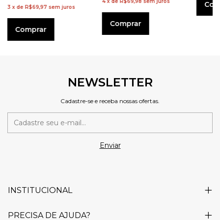
4
x
de
R$69,98
sem juros
Com
3
x
de
R$69,97
sem juros
Comprar
Comprar
NEWSLETTER
Cadastre-se e receba nossas ofertas.
INSTITUCIONAL
PRECISA DE AJUDA?