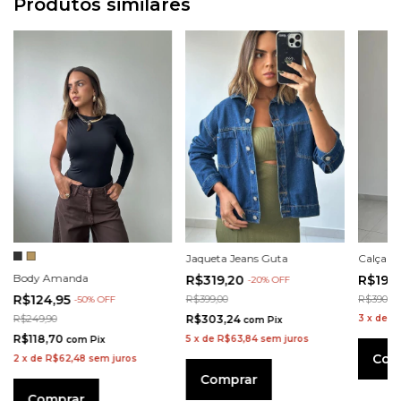
Produtos similares
Jaqueta Jeans Guta
Calça A
Body Amanda
R$319,20
R$195
-
20
%
OFF
R$124,95
R$399,00
R$390,00
-
50
%
OFF
R$249,90
R$303,24
3
x
de
R
com
Pix
R$118,70
5
x
de
R$63,84
sem juros
com
Pix
Com
2
x
de
R$62,48
sem juros
Comprar
Comprar