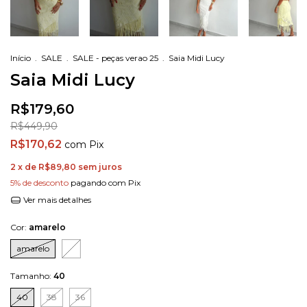
Início
.
SALE
.
SALE - peças verao 25
.
Saia Midi Lucy
Saia Midi Lucy
R$179,60
R$449,90
R$170,62
com
Pix
2
x de
R$89,80
sem juros
5% de desconto
pagando com Pix
Ver mais detalhes
Cor:
amarelo
amarelo
Tamanho:
40
40
38
36