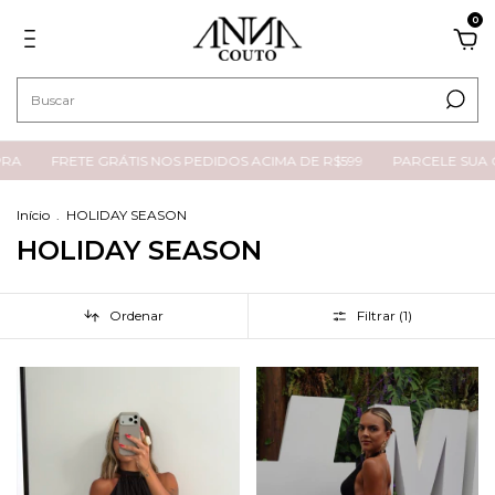
0
RA
FRETE GRÁTIS NOS PEDIDOS ACIMA DE R$599
PARCELE SUA C
Início
.
HOLIDAY SEASON
HOLIDAY SEASON
Ordenar
Filtrar (
1
)