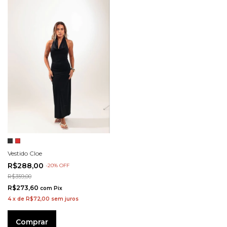
Vestido Cloe
R$288,00
-
20
%
OFF
R$359,00
R$273,60
com
Pix
4
x
de
R$72,00
sem juros
Comprar